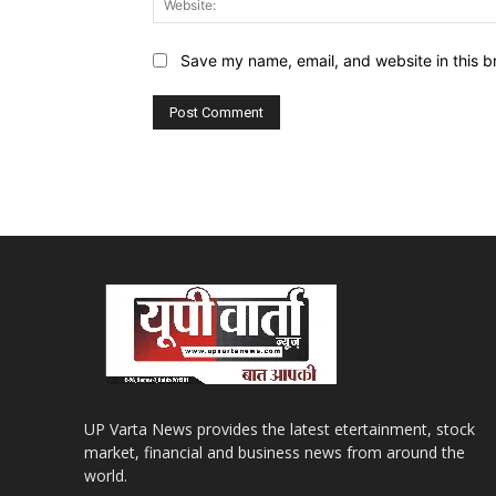
Save my name, email, and website in this b
UP Varta News provides the latest etertainment, stock
market, financial and business news from around the
world.