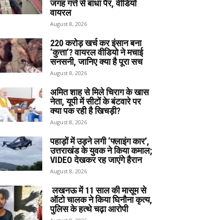
जगह गत्ते से बांधा पैर, वीडियो
वायरल
August 8, 2026
220 करोड़ खर्च कर इंसान बना
‘कुत्ता’? वायरल वीडियो ने मचाई
सनसनी, जानिए क्या है पूरा सच
August 8, 2026
अमित शाह से मिले चिराग के खास
नेता, यूपी में सीटों के बंटवारे पर
क्या पक रही है खिचड़ी?
August 8, 2026
पहाड़ों में उड़ने लगी ‘फ्लाइंग कार’,
उत्तराखंड के युवक ने किया कमाल;
VIDEO देखकर रह जाएंगे हैरान
August 8, 2026
लखनऊ में 11 साल की मासूम से
ऑटो चालक ने किया घिनौना कृत्य,
पुलिस के हत्थे चढ़ा आरोपी