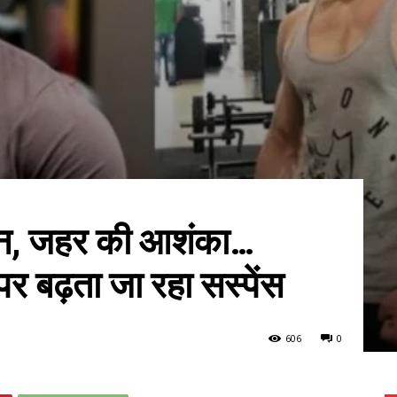
ान, जहर की आशंका…
र बढ़ता जा रहा सस्पेंस
606
0