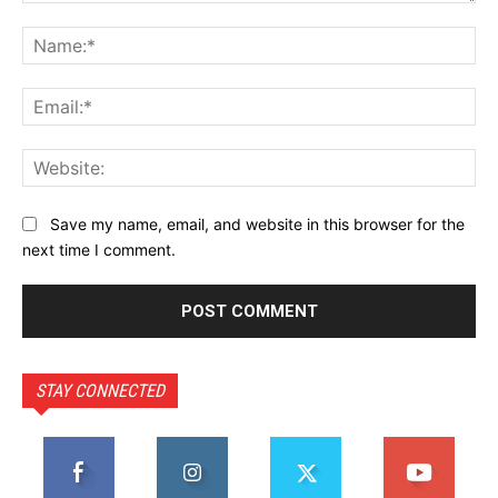
Comment:
Na
Ema
Web
Save my name, email, and website in this browser for the
next time I comment.
STAY CONNECTED