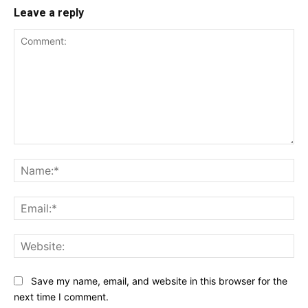
Leave a reply
Comment:
Na
Ema
Web
Save my name, email, and website in this browser for the
next time I comment.