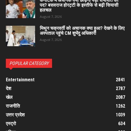
कर्नाटक में अचानक क्यों छोड़ना पड़ा सभापति का
पद? बसवराज होरट्टी के इस्तीफे से बढ़ी सियासी
हलचल
August 7, 2026
मिथुन चक्रवर्ती को अचानक क्या हुआ? देखने के लिए
अस्पताल पहुंचे CM शुभेंदु अधिकारी
August 7, 2026
POPULAR CATEGORY
Entertainment
2841
देश
2787
खेल
2087
राजनीति
1262
उत्तर प्रदेश
1039
एस्ट्रो
634