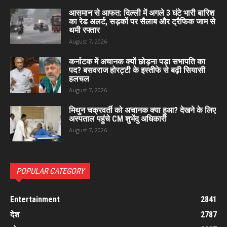
आसमान से आफत: दिल्ली में अगले 3 घंटे भारी बारिश
का रेड अलर्ट, सड़कों पर सैलाब और ट्रैफिक जाम से
थमी रफ्तार
August 7, 2026
कर्नाटक में अचानक क्यों छोड़ना पड़ा सभापति का
पद? बसवराज होरट्टी के इस्तीफे से बढ़ी सियासी
हलचल
August 7, 2026
मिथुन चक्रवर्ती को अचानक क्या हुआ? देखने के लिए
अस्पताल पहुंचे CM शुभेंदु अधिकारी
August 7, 2026
POPULAR CATEGORY
Entertainment
2841
देश
2787