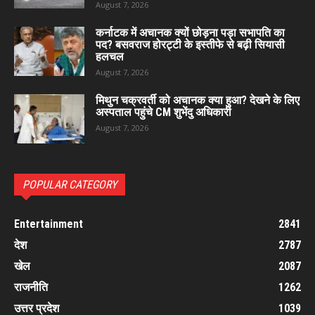
August 7, 2026
कर्नाटक में अचानक क्यों छोड़ना पड़ा सभापति का
पद? बसवराज होरट्टी के इस्तीफे से बढ़ी सियासी
हलचल
August 7, 2026
मिथुन चक्रवर्ती को अचानक क्या हुआ? देखने के लिए
अस्पताल पहुंचे CM शुभेंदु अधिकारी
August 7, 2026
POPULAR CATEGORY
Entertainment
2841
देश
2787
खेल
2087
राजनीति
1262
उत्तर प्रदेश
1039