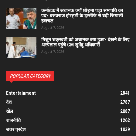
कर्नाटक में अचानक क्यों छोड़ना पड़ा सभापति का
पद? बसवराज होरट्टी के इस्तीफे से बढ़ी सियासी
हलचल
August 7, 2026
मिथुन चक्रवर्ती को अचानक क्या हुआ? देखने के लिए
अस्पताल पहुंचे CM शुभेंदु अधिकारी
August 7, 2026
POPULAR CATEGORY
Entertainment
2841
देश
2787
खेल
2087
राजनीति
1262
उत्तर प्रदेश
1039