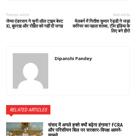
Previous article
Next article
जेम्स एंडरसन ने चुनी ऑल टाइम बेस्ट
मेलबर्न में नितीश कुमार रेड्डी ने जड़ा
XI, बुमराह और रोहित को नहीं दी जगह
करियर का पहला शतक, टीम इंडिया के
लिए बने हीरो
Dipanshi Pandey
RELATED ARTICLES
संसद में अगले हफ्ते क्यों बढ़ेगा हंगामा? FCRA
और परिसीमन बिल पर सरकार-विपक्ष आमने-
सामने