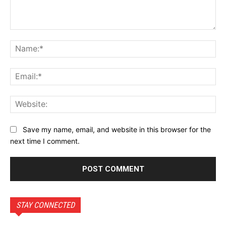
Comment:
Na
Ema
Web
Save my name, email, and website in this browser for the
next time I comment.
STAY CONNECTED