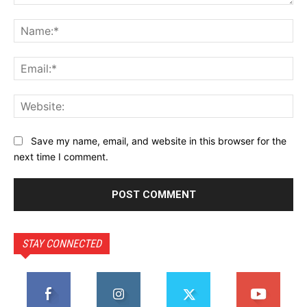
Comment:
Na
Ema
Web
Save my name, email, and website in this browser for the
next time I comment.
STAY CONNECTED