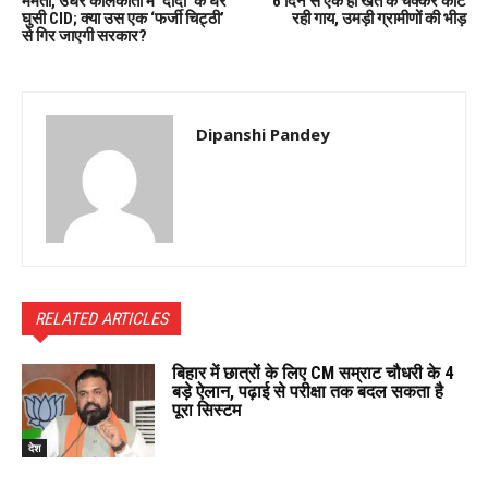
ममता, उधर कोलकाता में ‘दीदी’ के घर
6 दिन से एक ही खेत के चक्कर काट
घुसी CID; क्या उस एक ‘फर्जी चिट्ठी’
रही गाय, उमड़ी ग्रामीणों की भीड़
से गिर जाएगी सरकार?
Dipanshi Pandey
RELATED ARTICLES
बिहार में छात्रों के लिए CM सम्राट चौधरी के 4
बड़े ऐलान, पढ़ाई से परीक्षा तक बदल सकता है
पूरा सिस्टम
देश