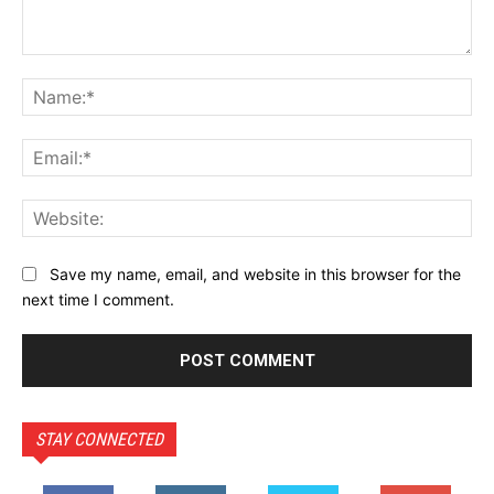
Comment:
Na
Ema
Web
Save my name, email, and website in this browser for the
next time I comment.
STAY CONNECTED