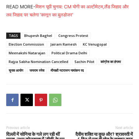
READ MORE-
मिशन यूपी चुनाव: CM योगी का अल्टीमेटम,लैंड जिहाद और
लव जिहाद पर चलेगा ‘कानून का बुलडोजर’
TAGS
Bhupesh Baghel
Congress Protest
Election Commission
Jairam Ramesh
KC Venugopal
Meenakshi Natarajan
Political Drama Delhi
Rajya Sabha Nomination Cancelled
Sachin Pilot
कांग्रेस का हंगामा
चुनाव आयोग
जयराम रमेश
मीनाक्षी नटराजन नामांकन रद्द
Previous article
Next article
दिल्ली में सोनिया के गले लग रही थीं
दैवीय शक्ति या कुछ और? श्रावस्ती में