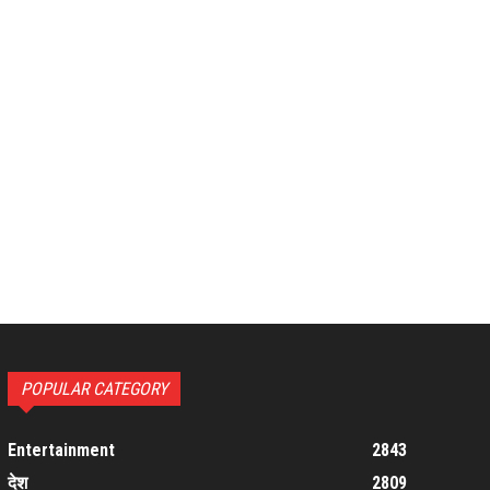
POPULAR CATEGORY
Entertainment
2843
देश
2809