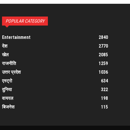
POPULAR CATEGORY
Entertainment
2840
देश
2770
खेल
2085
राजनीति
1259
उत्तर प्रदेश
1036
एस्ट्रो
634
दुनिया
322
वायरल
198
बिजनेस
115