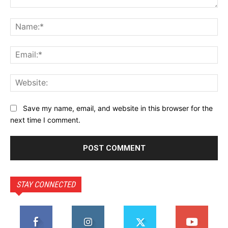
Comment:
Na
Ema
Web
Save my name, email, and website in this browser for the
next time I comment.
STAY CONNECTED