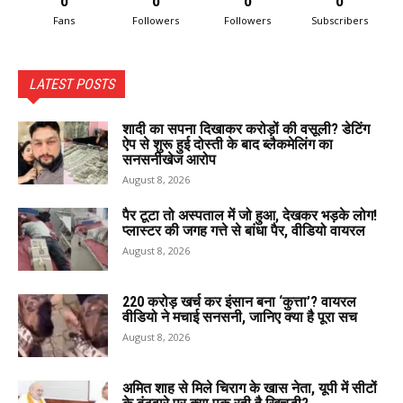
0
0
0
0
Fans
Followers
Followers
Subscribers
LATEST POSTS
शादी का सपना दिखाकर करोड़ों की वसूली? डेटिंग
ऐप से शुरू हुई दोस्ती के बाद ब्लैकमेलिंग का
सनसनीखेज आरोप
August 8, 2026
पैर टूटा तो अस्पताल में जो हुआ, देखकर भड़के लोग!
प्लास्टर की जगह गत्ते से बांधा पैर, वीडियो वायरल
August 8, 2026
220 करोड़ खर्च कर इंसान बना ‘कुत्ता’? वायरल
वीडियो ने मचाई सनसनी, जानिए क्या है पूरा सच
August 8, 2026
अमित शाह से मिले चिराग के खास नेता, यूपी में सीटों