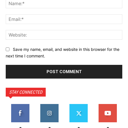
Na
Ema
Web
Save my name, email, and website in this browser for the
next time I comment.
STAY CONNECTED