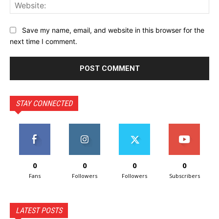
Web
Save my name, email, and website in this browser for the
next time I comment.
STAY CONNECTED
0
0
0
0
Fans
Followers
Followers
Subscribers
LATEST POSTS