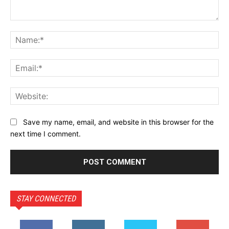
Comment:
Na
Ema
Web
Save my name, email, and website in this browser for the
next time I comment.
STAY CONNECTED