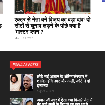
राजनीति
एक्टर से नेता बने विजय का बड़ा दांव! दो
़
सीटों से चुनाव लड़ने के पीछे क्या है
‘मास्टर प्लान’?
March 29, 2026
POPULAR POSTS
छोटे भाई आबान के अंतिम संस्कार में
शामिल होंगे उमर और अली, कोर्ट ने दी
इजाजत
August 7, 2026
अबान की कार में ऐसा क्या मिला? जेल में
बंद भाई अली के लिए ले जा रहा था ये