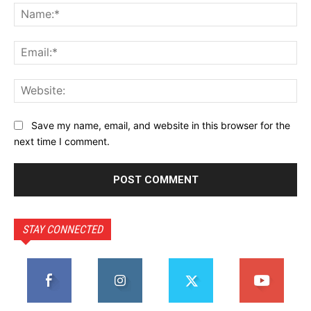
Na
Ema
Web
Save my name, email, and website in this browser for the
next time I comment.
STAY CONNECTED