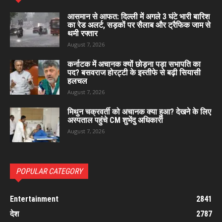
आसमान से आफत: दिल्ली में अगले 3 घंटे भारी बारिश
का रेड अलर्ट, सड़कों पर सैलाब और ट्रैफिक जाम से
थमी रफ्तार
August 7, 2026
कर्नाटक में अचानक क्यों छोड़ना पड़ा सभापति का
पद? बसवराज होरट्टी के इस्तीफे से बढ़ी सियासी
हलचल
August 7, 2026
मिथुन चक्रवर्ती को अचानक क्या हुआ? देखने के लिए
अस्पताल पहुंचे CM शुभेंदु अधिकारी
August 7, 2026
POPULAR CATEGORY
Entertainment
2841
देश
2787