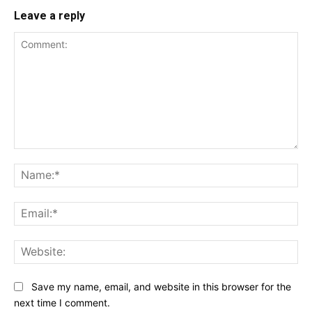
Leave a reply
Comment:
Na
Ema
Web
Save my name, email, and website in this browser for the
next time I comment.