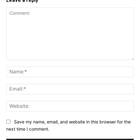
Leave a reply
Comment:
Na
Ema
Web
Save my name, email, and website in this browser for the
next time I comment.