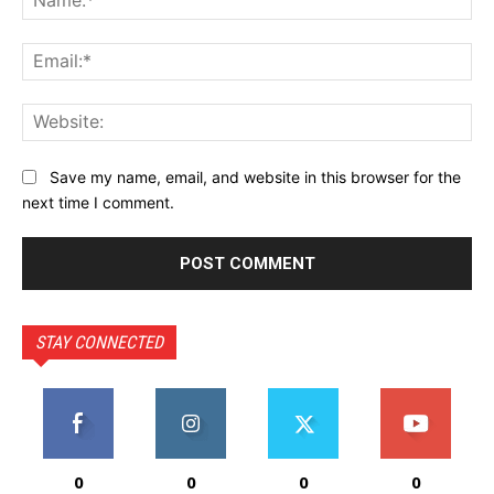
Ema
Web
Save my name, email, and website in this browser for the
next time I comment.
STAY CONNECTED
0
0
0
0