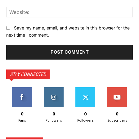
Web
Save my name, email, and website in this browser for the
next time I comment.
STAY CONNECTED
0
0
0
0
Fans
Followers
Followers
Subscribers