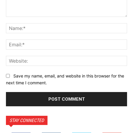
Comment:
Na
Ema
Web
Save my name, email, and website in this browser for the
next time I comment.
STAY CONNECTED