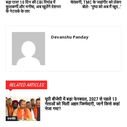
बड़ा राज! 10 दिन की CBI रिमांड में
चेतावनी, TMC के जहांगीर को लेकर
कुलकर्णी और मनीषा, अब खुलेंगे देशभर
बोले- ‘पुष्पा को अब मैं खुद…’
के नेटवर्क के तार
Devanshu Panday
RELATED ARTICLES
यूपी बीजेपी में बड़ा फेरबदल, 2027 से पहले 13
नेताओं को मिली अहम जिम्मेदारी, जानें किसे कहां
भेजा गया?
राजनीति