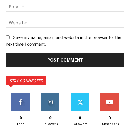
Ema
Web
Save my name, email, and website in this browser for the
next time I comment.
STAY CONNECTED
0
0
0
0
Fans
Followers
Followers
Subscribers