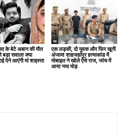
देश
 के बेटे अबान की मौत
एक लड़की, दो युवक और फिर खूनी
े बड़ा सवाल! क्या
अंजाम! शाहजहांपुर हत्याकांड में
 देने आएंगी मां शाइस्ता
मोबाइल ने खोले ऐसे राज, जांच में
आया नया मोड़