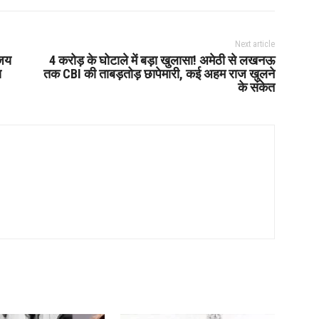
Next article
 जय
4 करोड़ के घोटाले में बड़ा खुलासा! अमेठी से लखनऊ
य
तक CBI की ताबड़तोड़ छापेमारी, कई अहम राज खुलने
के संकेत