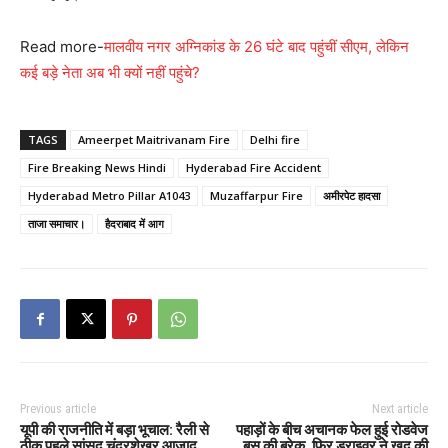
Read more-
मालवीय नगर अग्निकांड के 26 घंटे बाद पहुंचीं सीएम, लेकिन
कई बड़े नेता अब भी क्यों नहीं पहुंचे?
TAGS
Ameerpet Maitrivanam Fire
Delhi fire
Fire Breaking News Hindi
Hyderabad Fire Accident
Hyderabad Metro Pillar A1043
Muzaffarpur Fire
अमीरपेट हादसा
ताजा समाचार।
हैदराबाद में आग
Previous article
Next article
यूपी की राजनीति में बड़ा भूचाल: रैली से
पहाड़ों के बीच अचानक फेल हुई रोडवेज
ठीक पहले सांसद चंद्रशेखर आज़ाद
बस की ब्रेक, फिर ड्राइवर ने खुद की