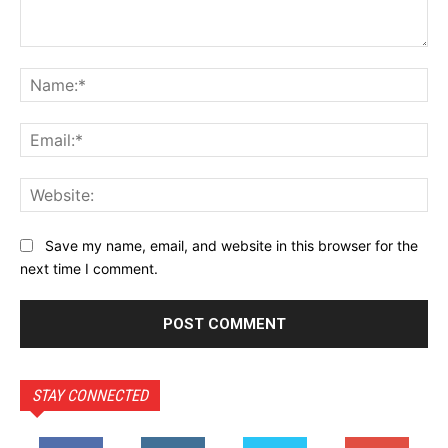
Comment:
Na
Ema
Web
Save my name, email, and website in this browser for the
next time I comment.
STAY CONNECTED