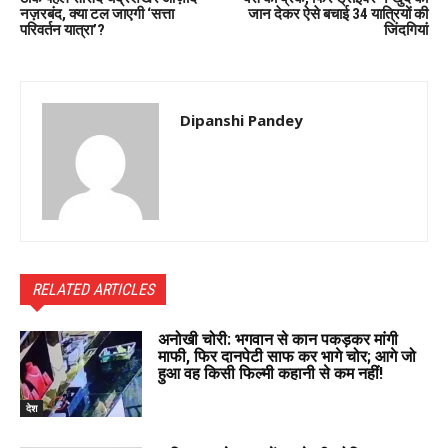
नज़रबंद, क्या टल जाएगी ‘सत्ता
जान देकर ऐसे बचाई 34 यात्रियों की
परिवर्तन यात्रा’?
जिंदगियां
Dipanshi Pandey
RELATED ARTICLES
अनोखी चोरी: भगवान से कान पकड़कर मांगी
माफी, फिर दानपेटी साफ कर भागे चोर; आगे जो
हुआ वह किसी फिल्मी कहानी से कम नहीं!
देश