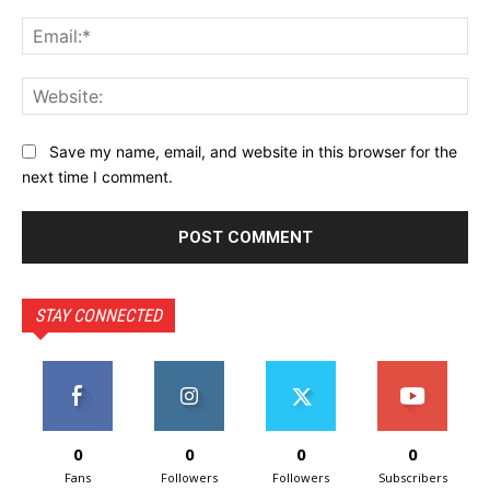
Ema
Web
Save my name, email, and website in this browser for the
next time I comment.
STAY CONNECTED
0
0
0
0
Fans
Followers
Followers
Subscribers