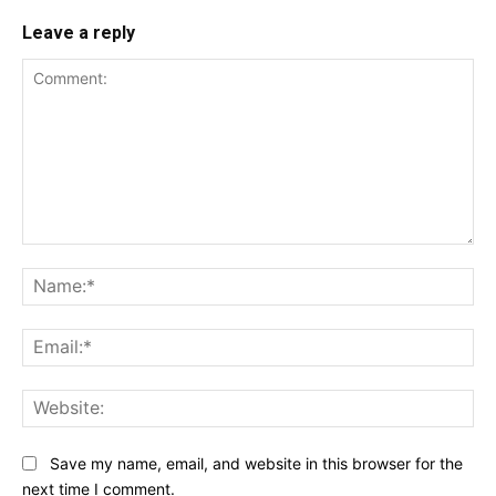
Leave a reply
Comment:
Na
Ema
Web
Save my name, email, and website in this browser for the
next time I comment.