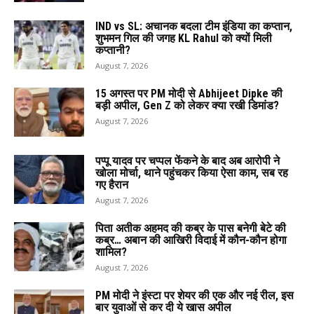
IND vs SL: अचानक बदला टीम इंडिया का कप्तान,
शुभमन गिल की जगह KL Rahul को क्यों मिली
कप्तानी?
August 7, 2026
15 अगस्त पर PM मोदी से Abhijeet Dipke की
बड़ी अपील, Gen Z को लेकर क्या रखी डिमांड?
August 7, 2026
पप्पू यादव पर चप्पल फेंकने के बाद अब आरोपी ने
खोला मोर्चा, थाने पहुंचकर किया ऐसा काम, सब रह
गए हैरान
August 7, 2026
पिता अतीक अहमद की कब्र के पास बनेगी बेटे की
कब्र… अबान की आखिरी विदाई में कौन-कौन होगा
शामिल?
August 7, 2026
PM मोदी ने इंस्टा पर शेयर की एक और नई रील, इस
बार युवाओं से कर दी ये खास अपील