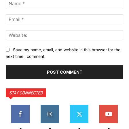
Na
Ema
Web
Save my name, email, and website in this browser for the
next time I comment.
STAY CONNECTED