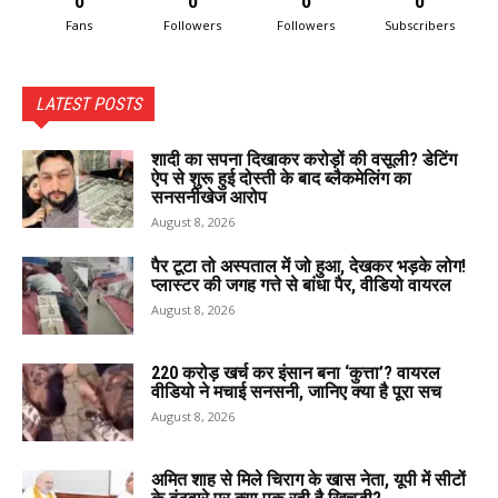
0
0
0
0
Fans
Followers
Followers
Subscribers
LATEST POSTS
शादी का सपना दिखाकर करोड़ों की वसूली? डेटिंग
ऐप से शुरू हुई दोस्ती के बाद ब्लैकमेलिंग का
सनसनीखेज आरोप
August 8, 2026
पैर टूटा तो अस्पताल में जो हुआ, देखकर भड़के लोग!
प्लास्टर की जगह गत्ते से बांधा पैर, वीडियो वायरल
August 8, 2026
220 करोड़ खर्च कर इंसान बना ‘कुत्ता’? वायरल
वीडियो ने मचाई सनसनी, जानिए क्या है पूरा सच
August 8, 2026
अमित शाह से मिले चिराग के खास नेता, यूपी में सीटों