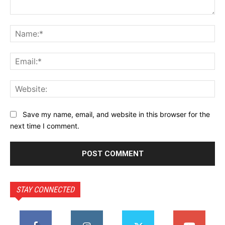
Comment:
Na
Ema
Web
Save my name, email, and website in this browser for the
next time I comment.
STAY CONNECTED