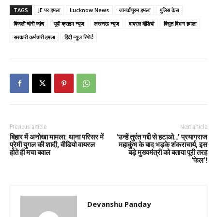
TAGS
JE पर हमला
Lucknow News
जानकीपुरम हमला
पुलिस केस
बिजली चोरी जांच
यूपी क्राइम न्यूज
लखनऊ न्यूज़
वायरल वीडियो
विद्युत विभाग हमला
सरकारी कर्मचारी हमला
हिंदी न्यूज रिपोर्ट
Previous article
Next article
बिहार में अनोखा मामला: थाना परिसर में
‘उन्हें तुरंत गद्दी से हटाओ…’ प्रयागराज
प्रेमी युगल की शादी, वीडियो वायरल
महाकुंभ के बाद भड़के शंकराचार्य, इस
होते ही मचा बवाल
बड़े मुख्यमंत्री को बताया पूरी तरह
‘फेल’!
Devanshu Panday