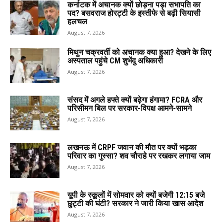
कर्नाटक में अचानक क्यों छोड़ना पड़ा सभापति का
पद? बसवराज होरट्टी के इस्तीफे से बढ़ी सियासी
हलचल
August 7, 2026
मिथुन चक्रवर्ती को अचानक क्या हुआ? देखने के लिए
अस्पताल पहुंचे CM शुभेंदु अधिकारी
August 7, 2026
संसद में अगले हफ्ते क्यों बढ़ेगा हंगामा? FCRA और
परिसीमन बिल पर सरकार-विपक्ष आमने-सामने
August 7, 2026
लखनऊ में CRPF जवान की मौत पर क्यों भड़का
परिवार का गुस्सा? शव चौराहे पर रखकर लगाया जाम
August 7, 2026
यूपी के स्कूलों में सोमवार को क्यों बजेगी 12:15 बजे
छुट्टी की घंटी? सरकार ने जारी किया खास आदेश
August 7, 2026