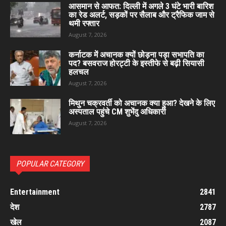
आसमान से आफत: दिल्ली में अगले 3 घंटे भारी बारिश
का रेड अलर्ट, सड़कों पर सैलाब और ट्रैफिक जाम से
थमी रफ्तार
August 7, 2026
कर्नाटक में अचानक क्यों छोड़ना पड़ा सभापति का
पद? बसवराज होरट्टी के इस्तीफे से बढ़ी सियासी
हलचल
August 7, 2026
मिथुन चक्रवर्ती को अचानक क्या हुआ? देखने के लिए
अस्पताल पहुंचे CM शुभेंदु अधिकारी
August 7, 2026
POPULAR CATEGORY
Entertainment
2841
देश
2787
खेल
2087