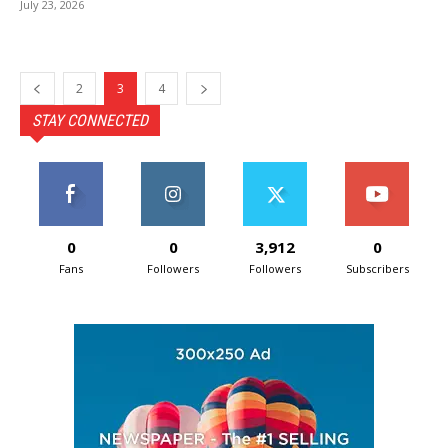
July 23, 2026
2
3
4
STAY CONNECTED
0
0
3,912
0
Fans
Followers
Followers
Subscribers