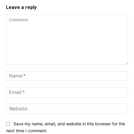
Leave a reply
Comment:
Na
Ema
Web
Save my name, email, and website in this browser for the
next time I comment.