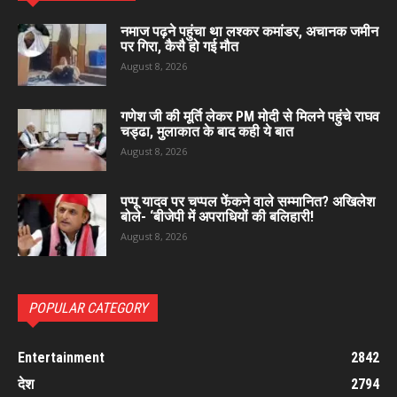
नमाज पढ़ने पहुंचा था लश्कर कमांडर, अचानक जमीन
पर गिरा, कैसै हो गई मौत
August 8, 2026
गणेश जी की मूर्ति लेकर PM मोदी से मिलने पहुंचे राघव
चड्ढा, मुलाकात के बाद कही ये बात
August 8, 2026
पप्पू यादव पर चप्पल फेंकने वाले सम्मानित? अखिलेश
बोले- ‘बीजेपी में अपराधियों की बलिहारी!
August 8, 2026
POPULAR CATEGORY
Entertainment
2842
देश
2794