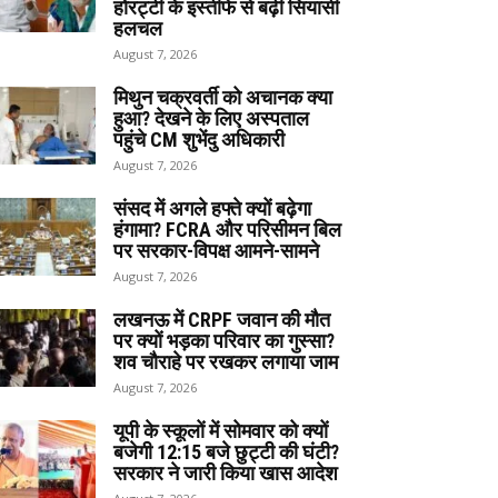
होरट्टी के इस्तीफे से बढ़ी सियासी
हलचल
August 7, 2026
मिथुन चक्रवर्ती को अचानक क्या
हुआ? देखने के लिए अस्पताल
पहुंचे CM शुभेंदु अधिकारी
August 7, 2026
संसद में अगले हफ्ते क्यों बढ़ेगा
हंगामा? FCRA और परिसीमन बिल
पर सरकार-विपक्ष आमने-सामने
August 7, 2026
लखनऊ में CRPF जवान की मौत
पर क्यों भड़का परिवार का गुस्सा?
शव चौराहे पर रखकर लगाया जाम
August 7, 2026
यूपी के स्कूलों में सोमवार को क्यों
बजेगी 12:15 बजे छुट्टी की घंटी?
सरकार ने जारी किया खास आदेश