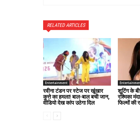
RELATED ARTICLES
Entertainment
Entertainme
रवीना टंडन पर स्टेज पर खूंखार
शूटिंग के 
कुत्ते का हमला! बाल-बाल बची जान,
रश्मिका मंद
वीडियो देख कांप उठेगा दिल
फिल्मों की 