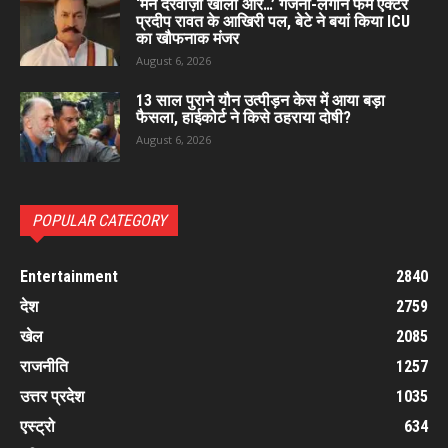
‘मैंने दरवाज़ा खोला और…’ गजनी-लगान फेम एक्टर
प्रदीप रावत के आखिरी पल, बेटे ने बयां किया ICU
का खौफनाक मंजर
August 6, 2026
13 साल पुराने यौन उत्पीड़न केस में आया बड़ा
फैसला, हाईकोर्ट ने किसे ठहराया दोषी?
August 6, 2026
POPULAR CATEGORY
Entertainment
2840
देश
2759
खेल
2085
राजनीति
1257
उत्तर प्रदेश
1035
एस्ट्रो
634