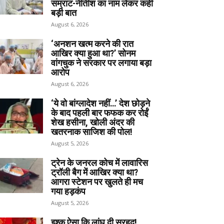
सम्राट-नीतीश का नाम लेकर कही
बड़ी बात
August 6, 2026
‘अनशन खत्म करने की रात
आखिर क्या हुआ था?’ सोनम
वांगचुक ने सरकार पर लगाया बड़ा
आरोप
August 6, 2026
‘ये वो बांग्लादेश नहीं…’ देश छोड़ने
के बाद पहली बार फफक कर रोईं
शेख हसीना, खोली अंदर की
खतरनाक साजिश की पोल!
August 5, 2026
ट्रेन के जनरल कोच में लावारिस
ट्रॉली बैग में आखिर क्या था?
आगरा स्टेशन पर खुलते ही मच
गया हड़कंप
August 5, 2026
इश्क ऐसा कि लांघ दी सरहद!