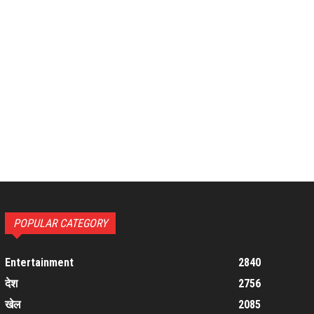
POPULAR CATEGORY
Entertainment
2840
देश
2756
खेल
2085