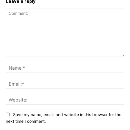
Leave a reply
Comment:
Na
Ema
Web
Save my name, email, and website in this browser for the
next time I comment.