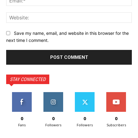
Web
Save my name, email, and website in this browser for the
next time I comment.
STAY CONNECTED
0
0
0
0
Fans
Followers
Followers
Subscribers