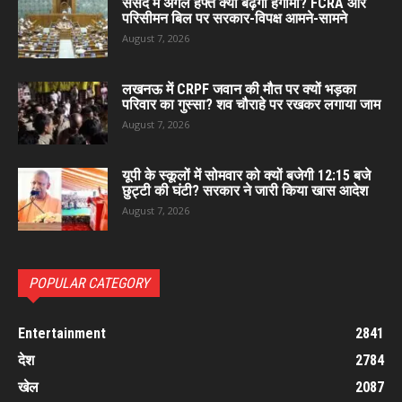
संसद में अगले हफ्ते क्यों बढ़ेगा हंगामा? FCRA और
परिसीमन बिल पर सरकार-विपक्ष आमने-सामने
August 7, 2026
लखनऊ में CRPF जवान की मौत पर क्यों भड़का
परिवार का गुस्सा? शव चौराहे पर रखकर लगाया जाम
August 7, 2026
यूपी के स्कूलों में सोमवार को क्यों बजेगी 12:15 बजे
छुट्टी की घंटी? सरकार ने जारी किया खास आदेश
August 7, 2026
POPULAR CATEGORY
Entertainment
2841
देश
2784
खेल
2087