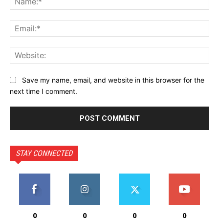
Ema
Web
Save my name, email, and website in this browser for the
next time I comment.
STAY CONNECTED
0
0
0
0