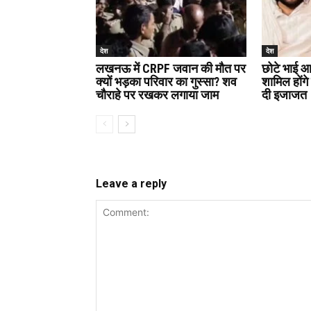
देश
देश
लखनऊ में CRPF जवान की मौत पर
छोटे भाई आब
क्यों भड़का परिवार का गुस्सा? शव
शामिल होंग
चौराहे पर रखकर लगाया जाम
दी इजाजत
Leave a reply