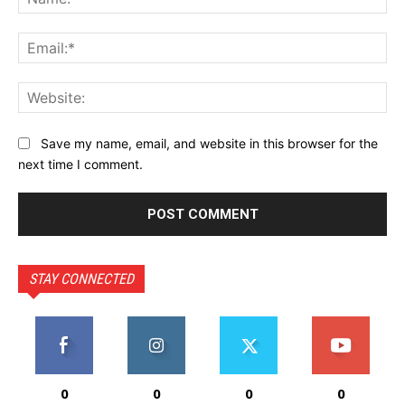
Ema
Web
Save my name, email, and website in this browser for the
next time I comment.
STAY CONNECTED
0
0
0
0