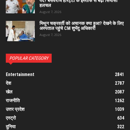
पद? बसवराज होरट्टी के इस्तीफे से बढ़ी सियासी
हलचल
August 7, 2026
मिथुन चक्रवर्ती को अचानक क्या हुआ? देखने के लिए
अस्पताल पहुंचे CM शुभेंदु अधिकारी
August 7, 2026
POPULAR CATEGORY
Entertainment
2841
देश
2787
खेल
2087
राजनीति
1262
उत्तर प्रदेश
1039
एस्ट्रो
634
दुनिया
322