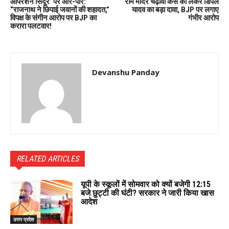
ऑपरेशन सिंदूर’ पर आर-पार:
राम मंदिर चढ़ावा केस को लेकर डिंपल
“राजनाथ ने छिपाई जवानों की शहादत,”
यादव का बड़ा दावा, BJP पर लगाए
विपक्ष के संगीन आरोप पर BJP का
गंभीर आरोप
करारा पलटवार!
Devanshu Panday
RELATED ARTICLES
यूपी के स्कूलों में सोमवार को क्यों बजेगी 12:15
बजे छुट्टी की घंटी? सरकार ने जारी किया खास
आदेश
उत्तर प्रदेश