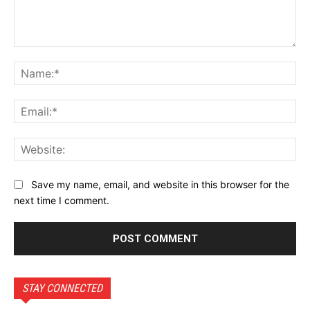
Comment:
Na
Ema
Web
Save my name, email, and website in this browser for the
next time I comment.
STAY CONNECTED