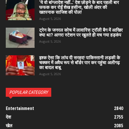
‘ये वो बांग्लादेश नहीं…’ देश छोड़ने के बाद पहली बार
फफक कर रोईं शेख हसीना, खोली अंदर की
खतरनाक साजिश की पोल!
August 5, 2026
ट्रेन के जनरल कोच में लावारिस ट्रॉली बैग में आखिर
क्या था? आगरा स्टेशन पर खुलते ही मच गया हड़कंप
August 5, 2026
इश्क ऐसा कि लांघ दी सरहद! पाकिस्तानी लड़की के
चक्कर में अवैध रूप से बॉर्डर पार कर पहुंचा अलीगढ़
का बादल बाबू
August 5, 2026
POPULAR CATEGORY
Entertainment
2840
देश
2755
खेल
2085