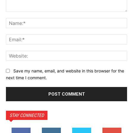
Comment:
Na
Ema
Web
Save my name, email, and website in this browser for the
next time I comment.
STAY CONNECTED