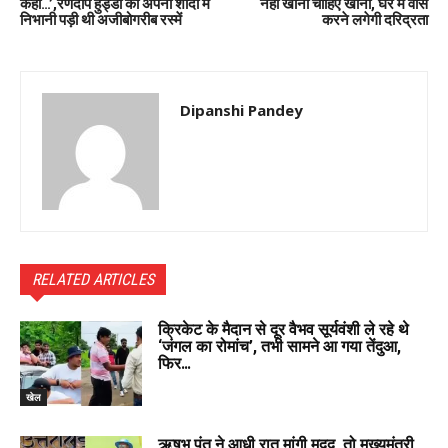
कहा…’,रणदीप हुड्डा को अपनी शादी में
नहीं खाना चाहिए खाना, घर में वास
निभानी पड़ी थी अजीबोगरीब रस्में
करने लगेगी दरिद्रता
Dipanshi Pandey
RELATED ARTICLES
क्रिकेट के मैदान से दूर वैभव सूर्यवंशी ले रहे थे
‘जंगल का रोमांच’, तभी सामने आ गया तेंदुआ,
फिर…
खेल
ऋषभ पंत ने आधी रात मांगी मदद, तो मुख्यमंत्री