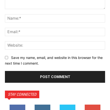
Comment:
Na
Ema
Web
Save my name, email, and website in this browser for the
next time I comment.
STAY CONNECTED