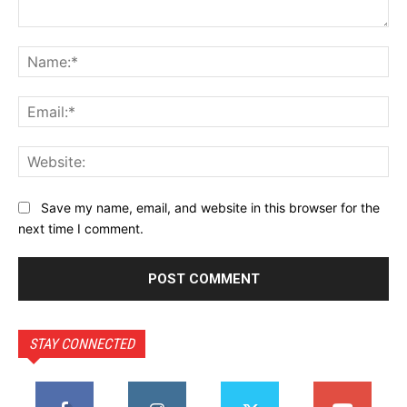
Comment:
Na
Ema
Web
Save my name, email, and website in this browser for the
next time I comment.
STAY CONNECTED