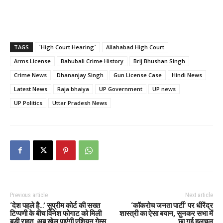
TAGS
`High Court Hearing`
Allahabad High Court
Arms License
Bahubali Crime History
Brij Bhushan Singh
Crime News
Dhananjay Singh
Gun License Case
Hindi News
Latest News
Raja bhaiya
UP Government
UP news
UP Politics
Uttar Pradesh News
Previous article
Next article
‘देश पहले है…’ सुप्रीम कोर्ट की सख्त
‘कॉकरोच जनता पार्टी’ पर धीरेंद्र
टिप्पणी के बीच विनेश फोगाट को मिली
शास्त्री का ऐसा बयान, सुनकर सभा में
बड़ी राहत, अब खेल पाएंगी एशियन गेम्स
छा गई हलचल