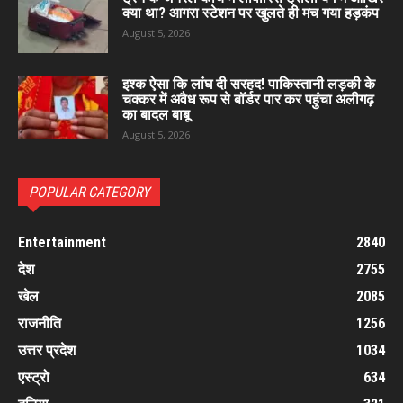
क्या था? आगरा स्टेशन पर खुलते ही मच गया हड़कंप
August 5, 2026
इश्क ऐसा कि लांघ दी सरहद! पाकिस्तानी लड़की के
चक्कर में अवैध रूप से बॉर्डर पार कर पहुंचा अलीगढ़
का बादल बाबू
August 5, 2026
POPULAR CATEGORY
Entertainment
2840
देश
2755
खेल
2085
राजनीति
1256
उत्तर प्रदेश
1034
एस्ट्रो
634