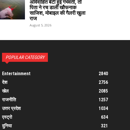
अविवाहित बेटी हुई गर्भवती, तो
पिता ने रच डाली खौफनाक
साजिश, मोबाइल की गैलरी खुला
राज
August 5, 2026
POPULAR CATEGORY
Entertainment
2840
देश
2756
खेल
2085
राजनीति
1257
उत्तर प्रदेश
1034
एस्ट्रो
634
दुनिया
321